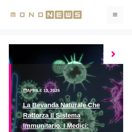
Vai
al
Menu
contenuto
APRILE 13, 2025
La Bevanda Naturale Che
Rafforza Il Sistema
Immunitario. I Medici: