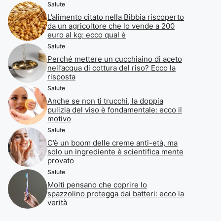
Salute
L’alimento citato nella Bibbia riscoperto
da un agricoltore che lo vende a 200
euro al kg: ecco qual è
Salute
Perché mettere un cucchiaino di aceto
nell’acqua di cottura del riso? Ecco la
risposta
Salute
Anche se non ti trucchi, la doppia
pulizia del viso è fondamentale: ecco il
motivo
Salute
C’è un boom delle creme anti-età, ma
solo un ingrediente è scientifica mente
provato
Salute
Molti pensano che coprire lo
spazzolino protegga dai batteri: ecco la
verità