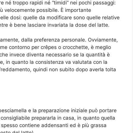
 né troppo rapidi né “timidi” nei pochi passaggi:
iù velocemente possibile. È importante
le dosi: quelle da modificare sono quelle relative
entre è bene lasciare invariata la dose del latte.
iamente, dalla preferenza personale. Ovviamente,
ome contorno per crêpes o crocchette, è meglio
he invece diventa necessario se la quantità è
e, in quanto la consistenza va valutata con la
freddamento, quindi non subito dopo averla tolta
 besciamella e la preparazione iniziale può portare
 consigliabile prepararla in casa, in quanto quella
 spesso contiene addensanti ed è più grassa
sto del latte).