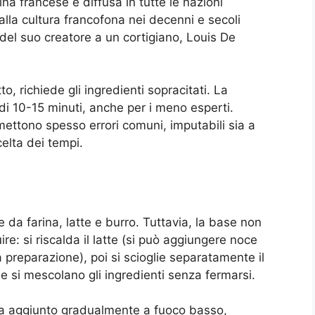
na francese e diffusa in tutte le nazioni
alla cultura francofona nei decenni e secoli
del suo creatore a un cortigiano, Louis De
, richiede gli ingredienti sopracitati. La
di 10-15 minuti, anche per i meno esperti.
mettono spesso errori comuni, imputabili sia a
celta dei tempi.
da farina, latte e burro. Tuttavia, la base non
e: si riscalda il latte (si può aggiungere noce
a preparazione), poi si scioglie separatamente il
e si mescolano gli ingredienti senza fermarsi.
e va aggiunto gradualmente a fuoco basso,