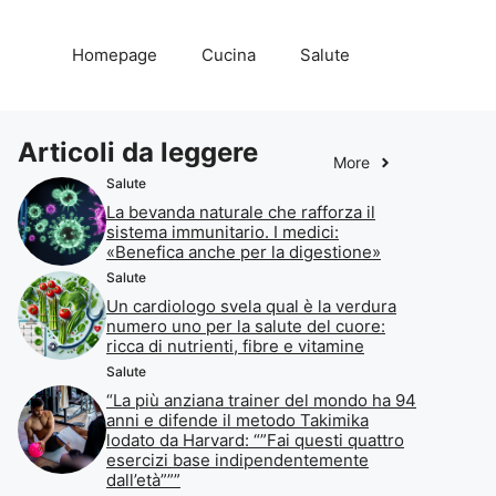
Homepage
Cucina
Salute
Articoli da leggere
More
Salute
La bevanda naturale che rafforza il
sistema immunitario. I medici:
«Benefica anche per la digestione»
Salute
Un cardiologo svela qual è la verdura
numero uno per la salute del cuore:
ricca di nutrienti, fibre e vitamine
Salute
“La più anziana trainer del mondo ha 94
anni e difende il metodo Takimika
lodato da Harvard: “”Fai questi quattro
esercizi base indipendentemente
dall’età”””