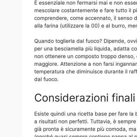
È essenziale non fermarsi mai e non essere
mescolare costantemente e fare tutto il p
comprendere, come accennato, il senso del
alla farina (utilizzare la 00) e al burro, m
Quando toglierla dal fuoco? Dipende, ovv
per una besciamella più liquida, adatta c
non ottenere un composto troppo denso, c
maggiore. Attenzione a non farsi ingannar
temperatura che diminuisce durante il raf
dal fuoco.
Considerazioni finali
Esiste quindi una ricetta base per fare la
a risultati non perfetti. Tuttavia, è sempre
già pronta è sicuramente più comoda, ma
(perché quasi sempre contiene panna al po