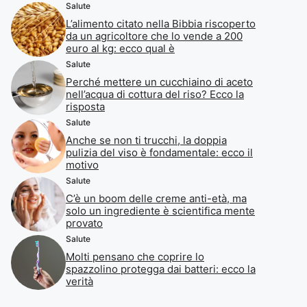
Salute
L’alimento citato nella Bibbia riscoperto
da un agricoltore che lo vende a 200
euro al kg: ecco qual è
Salute
Perché mettere un cucchiaino di aceto
nell’acqua di cottura del riso? Ecco la
risposta
Salute
Anche se non ti trucchi, la doppia
pulizia del viso è fondamentale: ecco il
motivo
Salute
C’è un boom delle creme anti-età, ma
solo un ingrediente è scientifica mente
provato
Salute
Molti pensano che coprire lo
spazzolino protegga dai batteri: ecco la
verità