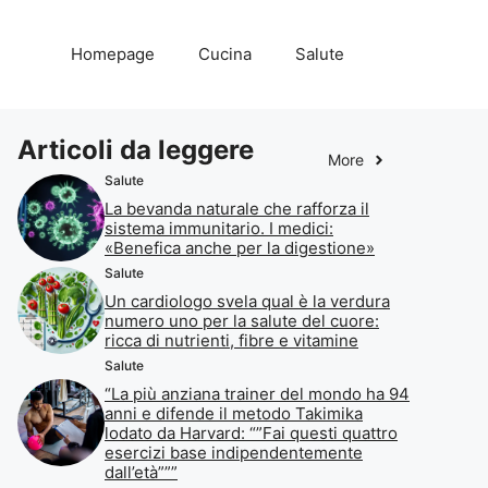
Homepage
Cucina
Salute
Articoli da leggere
More
Salute
La bevanda naturale che rafforza il
sistema immunitario. I medici:
«Benefica anche per la digestione»
Salute
Un cardiologo svela qual è la verdura
numero uno per la salute del cuore:
ricca di nutrienti, fibre e vitamine
Salute
“La più anziana trainer del mondo ha 94
anni e difende il metodo Takimika
lodato da Harvard: “”Fai questi quattro
esercizi base indipendentemente
dall’età”””